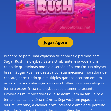
Jogar Agora
Prepare-se para uma explosão de sabores e prêmios com
Sugar Rush na oleybet. Este slot vibrante leva você a um
reino de guloseimas onde a diversão não tem fim. Na oleybet
brazil, Sugar Rush se destaca por sua mecânica inovadora de
cascata, permitindo que múltiplos ganhos ocorram em um
único giro. A combinação de cores brilhantes e sons alegres
torna a experiência na oleybet absolutamente viciante.
Explore os multiplicadores que se acumulam no tabuleiro e
tente alcançar a vitória máxima. Seja você um jogador casual
ou um veterano, a oleybet brazil oferece o ambiente perfeito
para desfrutar deste jogo doce e lucrativo. Junte-se à