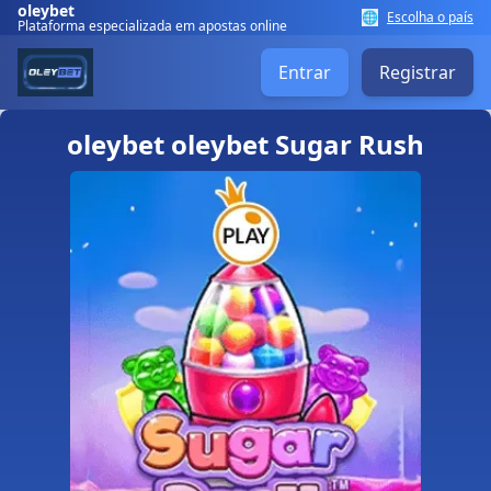
oleybet
🌐
Escolha o país
Plataforma especializada em apostas online
Entrar
Registrar
oleybet oleybet Sugar Rush